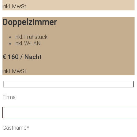
inkl. MwSt.
Doppelzimmer
inkl. Frühstück
inkl. W-LAN
€ 1
60
/ Nach
t
inkl. MwSt.
Firma
Gastname*