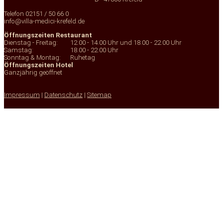
Telefon 02151 / 50 66 0
info@villa-medici-krefeld.de
Öffnungszeiten Restaurant
Dienstag - Freitag:
12.00 - 14.00 Uhr und 18.00 - 22.00 Uhr
Samstag:
18.00 - 22.00 Uhr
Sonntag & Montag:
Ruhetag
Öffnungszeiten Hotel
Ganzjährig geöffnet
Impressum
|
Datenschutz
|
Sitemap